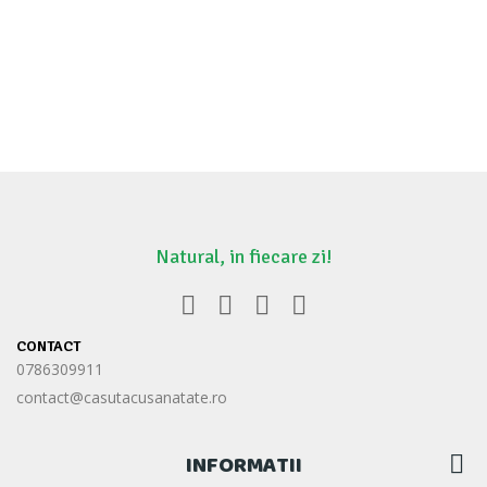
Natural, in fiecare zi!
CONTACT
0786309911
contact@casutacusanatate.ro
INFORMATII
