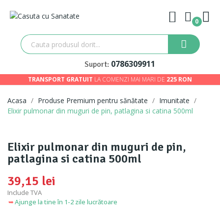
0
0786309911
Suport:
TRANSPORT GRATUIT
LA COMENZI MAI MARI DE
225 RON
Acasa
Produse Premium pentru sănătate
Imunitate
Elixir pulmonar din muguri de pin, patlagina si catina 500ml
Elixir pulmonar din muguri de pin,
patlagina si catina 500ml
39,15 lei
Include TVA
Ajunge la tine în 1-2 zile lucrătoare