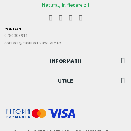
Natural, in fiecare zi!
CONTACT
0786309911
contact@casutacusanatate.ro
INFORMATII

UTILE
